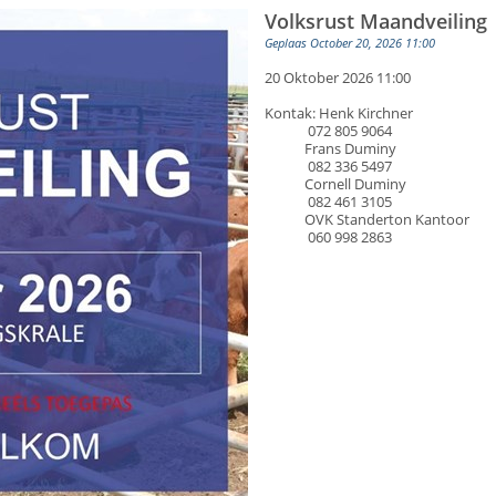
Volksrust Maandveiling
Geplaas October 20, 2026 11:00
20 Oktober 2026 11:00
Kontak: Henk Kirchner
072 805 9064
Frans Duminy
082 336 5497
Cornell Duminy
082 461 3105
OVK Standerton Kantoor
060 998 2863