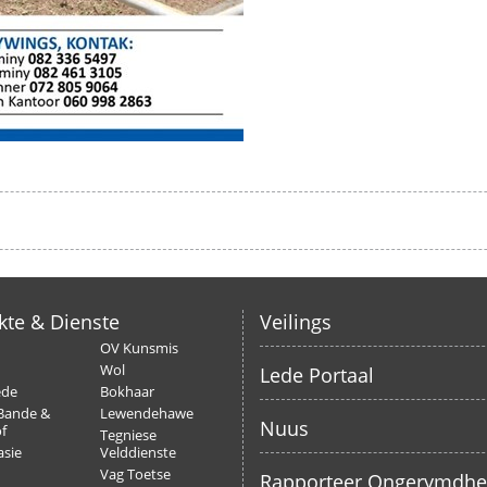
kte & Dienste
Veilings
OV Kunsmis
Wol
Lede Portaal
ede
Bokhaar
Bande &
Lewendehawe
Nuus
f
Tegniese
sie
Velddienste
Vag Toetse
Rapporteer Ongerymdh