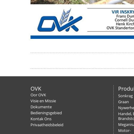
OVK
Produ
Oor OVK
Sonkrag
Visie en Missie
Graan
Dokumente
Nywerh
Bedieningsgebied
Handel, 
Brandsto
Kontak Ons
Meganisa
Privaatheidsbeleid
Motor-