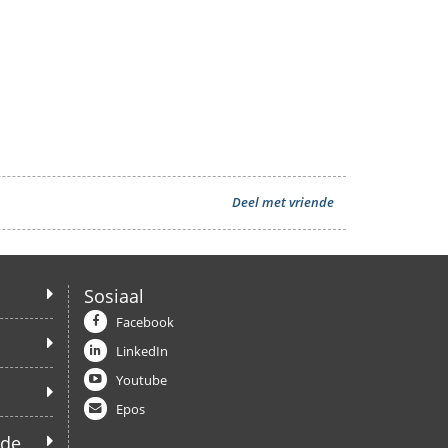
Deel met vriende
Sosiaal
Facebook
LinkedIn
Youtube
Epos
ede