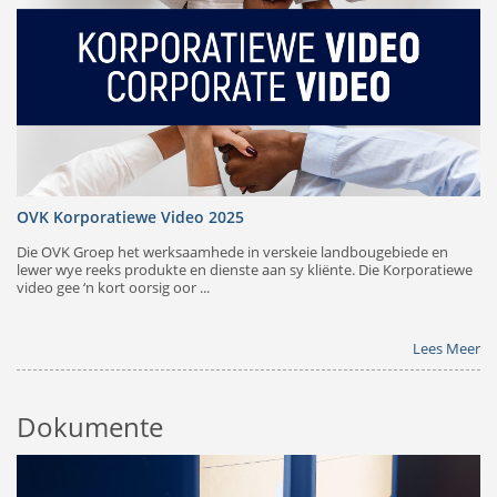
OVK Korporatiewe Video 2025
Die OVK Groep het werksaamhede in verskeie landbougebiede en
lewer wye reeks produkte en dienste aan sy kliënte. Die Korporatiewe
video gee ‘n kort oorsig oor ...
Lees Meer
Dokumente