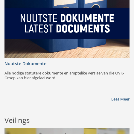
Nuutste Dokumente
Alle nodige statutere dokumente en amptelike verslae van die OVK-
Groep kan hier afgelaai word.
Lees Meer
Veilings