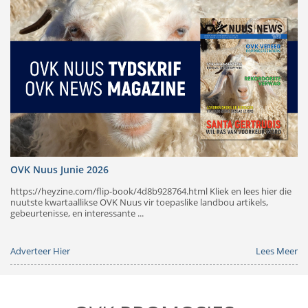
OVK Nuus Junie 2026
https://heyzine.com/flip-book/4d8b928764.html Kliek en lees hier die
nuutste kwartaallikse OVK Nuus vir toepaslike landbou artikels,
gebeurtenisse, en interessante ...
Adverteer Hier
Lees Meer