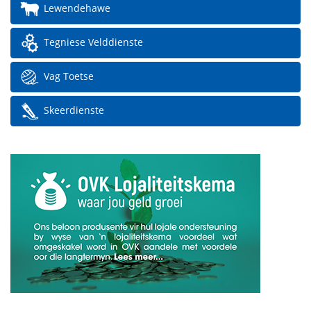
Lewendehawe
Tegniese Velddienste
Vag Toetse
Skeerdienste