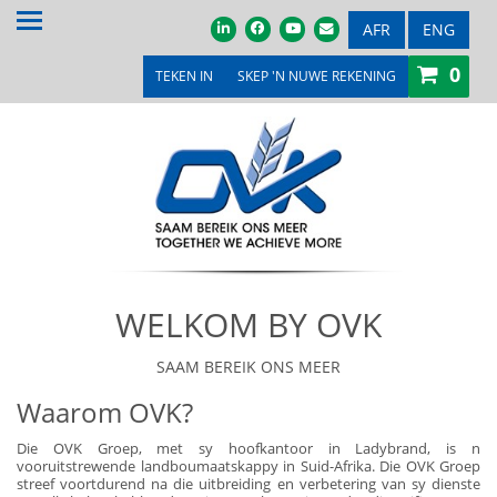
TUIS
AFR
ENG
0
OOR ONS
TEKEN IN
SKEP 'N NUWE REKENING
PRODUKTE & DIENSTE
PROMOSIES & KOMPETISIES
OVK WINKEL
MEDIA
WELKOM BY OVK
VEILINGS & TENDERS
LOOPBANE
SAAM BEREIK ONS MEER
Waarom OVK?
LEDE
Die OVK Groep, met sy hoofkantoor in Ladybrand, is n
KONTAK ONS
vooruitstrewende landboumaatskappy in Suid-Afrika. Die OVK Groep
streef voortdurend na die uitbreiding en verbetering van sy dienste