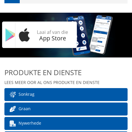
Kry dit op
Laai af van die
Google Play
App Store
PRODUKTE EN DIENSTE
LEES MEER OOR AL ONS PRODUKTE EN DIENSTE
Sonkrag
Graan
Nywerhede