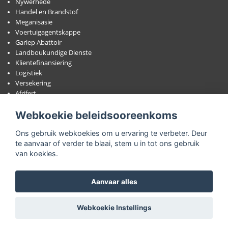
Nywerhede
Handel en Brandstof
Meganisasie
Voertuigagentskappe
Gariep Abattoir
Landboukundige Dienste
Klientefinansiering
Logistiek
Versekering
Afrifert
Wol
Webkoekie beleidsooreenkoms
Bokhaar
Lewendehawe
Ons gebruik webkoekies om u ervaring te verbeter. Deur
Veilings
te aanvaar of verder te blaai, stem u in tot ons gebruik
van koekies.
Lede Portaal
Aanvaar alles
Nuus
Webkoekie Instellings
Rapporteer Ongerymdhede