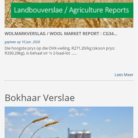
WOLMARKVERSLAG / WOOL MARKET REPORT : CG34...
geplaas op 10 Jun. 2026
Die hoogste prys op die OVK-veiling, R271.20/kg (skoon prys:
R330.29kg), is behaal vir 'n 2-baal-lot ......
Lees Meer
Bokhaar Verslae