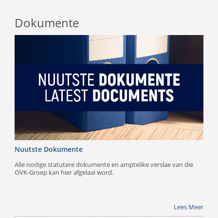
Dokumente
Nuutste Dokumente
Alle nodige statutere dokumente en amptelike verslae van die
OVK-Groep kan hier afgelaai word.
Lees Meer