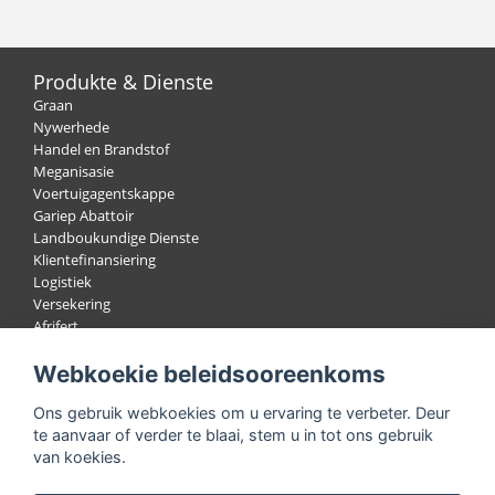
Produkte & Dienste
Graan
Nywerhede
Handel en Brandstof
Meganisasie
Voertuigagentskappe
Gariep Abattoir
Landboukundige Dienste
Klientefinansiering
Logistiek
Versekering
Afrifert
Wol
Webkoekie beleidsooreenkoms
Bokhaar
Lewendehawe
Ons gebruik webkoekies om u ervaring te verbeter. Deur
Veilings
te aanvaar of verder te blaai, stem u in tot ons gebruik
van koekies.
Lede Portaal