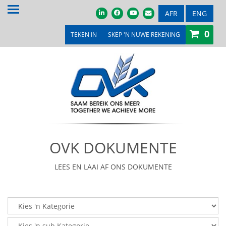
TUIS
AFR
ENG
0
OOR ONS
TEKEN IN
SKEP 'N NUWE REKENING
PRODUKTE & DIENSTE
PROMOSIES & KOMPETISIES
OVK WINKEL
MEDIA
OVK DOKUMENTE
VEILINGS & TENDERS
LOOPBANE
LEES EN LAAI AF ONS DOKUMENTE
LEDE
KONTAK ONS