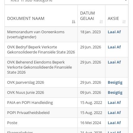
DATUM 
DOKUMENT NAAM
GELAAI
AKSIE
Memorandum van Ooreenkoms
18 Jan. 2023
Laai Af
(voertuigtender)
OVK Bedryf Beperk Verkorte
29 Jun. 2026
Laai Af
Gekonsolideerde Finansiële State 2026
OVK Beherend Eiendoms Beperk
29 Jun. 2026
Laai Af
Verkorte Gekonsolideerde Finansiële
State 2026
OVK Jaarverslag 2026
29 Jun. 2026
Besigtig
OVK Nuus Junie 2026
09 Jun. 2026
Besigtig
PAIA en POPI Handleiding
15 Aug. 2022
Laai Af
POPI Privaatheidsbeleid
15 Aug. 2022
Laai Af
Poste
16 Mei 2024
Laai Af
Skeerseladvies
21 Aug. 2025
Laai Af