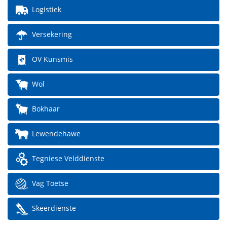
Logistiek
Versekering
OV Kunsmis
Wol
Bokhaar
Lewendehawe
Tegniese Velddienste
Vag Toetse
Skeerdienste