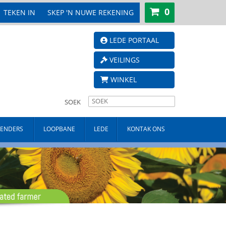
0
TEKEN IN
SKEP 'N NUWE REKENING
LEDE PORTAAL
VEILINGS
WINKEL
SOEK
TENDERS
LOOPBANE
LEDE
KONTAK ONS