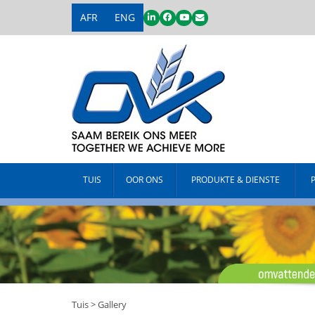
AFR
ENG
TUIS
OOR ONS
PRODUKTE & DIENSTE
Tuis
>
Gallery