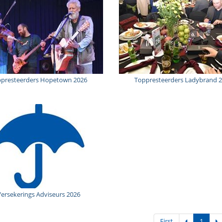
presteerders Hopetown 2026
Toppresteerders Ladybrand 
ersekerings Adviseurs 2026
First
1