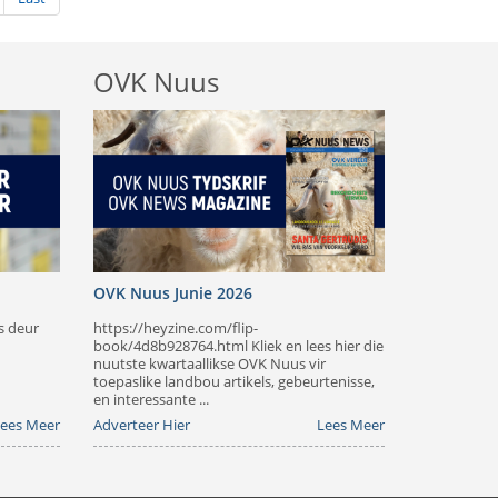
OVK Nuus
OVK Nuus Junie 2026
s deur
https://heyzine.com/flip-
book/4d8b928764.html Kliek en lees hier die
nuutste kwartaallikse OVK Nuus vir
toepaslike landbou artikels, gebeurtenisse,
en interessante ...
ees Meer
Adverteer Hier
Lees Meer