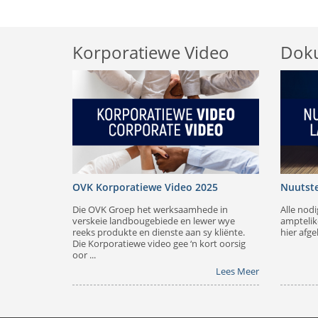
Korporatiewe Video
Dok
OVK Korporatiewe Video 2025
Nuutst
Die OVK Groep het werksaamhede in
Alle nod
verskeie landbougebiede en lewer wye
amptelik
reeks produkte en dienste aan sy kliënte.
hier afge
Die Korporatiewe video gee ‘n kort oorsig
oor ...
Lees Meer