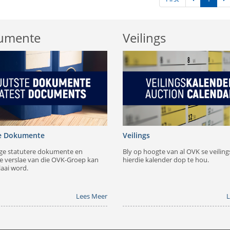
umente
Veilings
e Dokumente
Veilings
ige statutere dokumente en
Bly op hoogte van al OVK se veiling
e verslae van die OVK-Groep kan
hierdie kalender dop te hou.
laai word.
Lees Meer
L