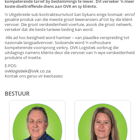
kompeterende tarief by bestemmings te lewer. Dit verseker ’n meer
koste-doeltreffende diens aan OVK en sy kliënte.
’n Uitgebreide sub-kontrakteursvloot kan bykans enige losmaat- en/of
gesakte produk van die meeste groot leweransiers af tot by die kliënt
vervoer. Die groot verskeidenheid voertuie, asook die groot netwerk,
verseker dat die beste tariewe beding kan word.
Alle ad hoc-besigheid word hanteer – van plaaslike verspreiding tot
nasionale langpadvervoer. Sodoende word ’n volhoubare
kompeterende voorsprong verkry. OVK Logistiek oorbrug die
uitdagings namens kliënte deur die vervoer van ‘n wye verskeidenheid
produkte of insette.
E-POS:
ovklogistiek@ovk.co.za
Kontak ons gerus vir kwotasies:
BESTUUR