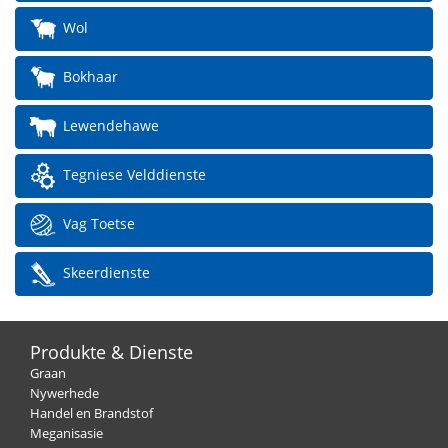
Wol
Bokhaar
Lewendehawe
Tegniese Velddienste
Vag Toetse
Skeerdienste
Produkte & Dienste
Graan
Nywerhede
Handel en Brandstof
Meganisasie