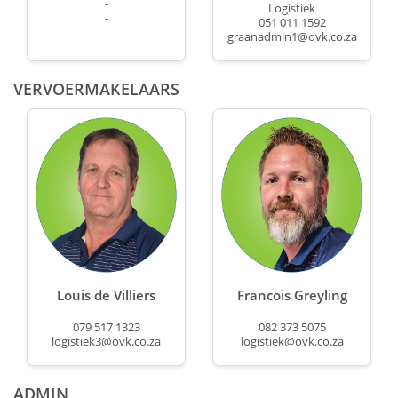
-
Logistiek
-
051 011 1592
graanadmin1@ovk.co.za
VERVOERMAKELAARS
Louis de Villiers
Francois Greyling
079 517 1323
082 373 5075
logistiek3@ovk.co.za
logistiek@ovk.co.za
ADMIN