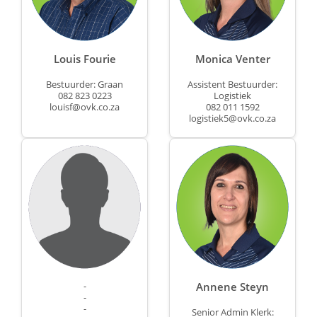
Louis Fourie
Monica Venter
Bestuurder: Graan
Assistent
Bestuurder:
082 823 0223
Logistiek
louisf@ovk.co.za
082 011 1592
logistiek5@ovk.co.za
Annene Steyn
-
-
-
Senior Admin Klerk: