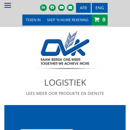
TUIS
AFR
ENG
0
OOR ONS
TEKEN IN
SKEP 'N NUWE REKENING
PRODUKTE & DIENSTE
PROMOSIES & KOMPETISIES
OVK WINKEL
MEDIA
LOGISTIEK
VEILINGS & TENDERS
LEES MEER OOR PRODUKTE EN DIENSTE
LOOPBANE
LEDE
KONTAK ONS