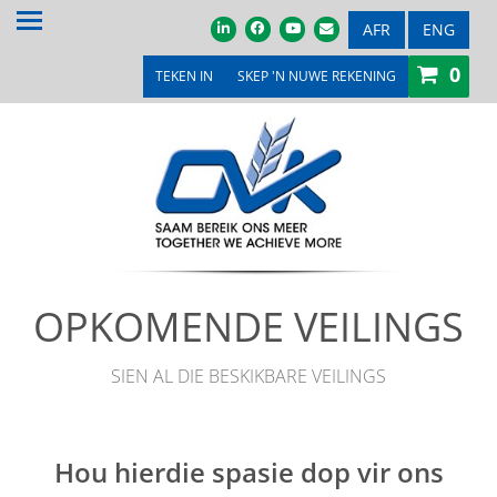
TUIS
AFR
ENG
0
OOR ONS
TEKEN IN
SKEP 'N NUWE REKENING
PRODUKTE & DIENSTE
PROMOSIES & KOMPETISIES
OVK WINKEL
MEDIA
OPKOMENDE VEILINGS
VEILINGS & TENDERS
LOOPBANE
SIEN AL DIE BESKIKBARE VEILINGS
LEDE
KONTAK ONS
Hou hierdie spasie dop vir ons