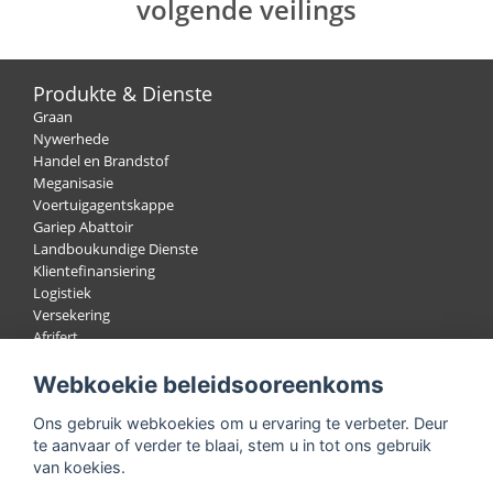
volgende veilings
Produkte & Dienste
Graan
Nywerhede
Handel en Brandstof
Meganisasie
Voertuigagentskappe
Gariep Abattoir
Landboukundige Dienste
Klientefinansiering
Logistiek
Versekering
Afrifert
Wol
Webkoekie beleidsooreenkoms
Bokhaar
Lewendehawe
Ons gebruik webkoekies om u ervaring te verbeter. Deur
Veilings
te aanvaar of verder te blaai, stem u in tot ons gebruik
van koekies.