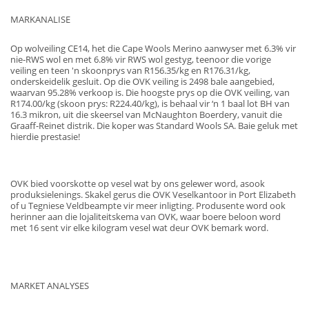
MARKANALISE
Op wolveiling CE14, het die Cape Wools Merino aanwyser met 6.3% vir
nie-RWS wol en met 6.8% vir RWS wol gestyg, teenoor die vorige
veiling en teen 'n skoonprys van R156.35/kg en R176.31/kg,
onderskeidelik gesluit. Op die OVK veiling is 2498 bale aangebied,
waarvan 95.28% verkoop is. Die hoogste prys op die OVK veiling, van
R174.00/kg (skoon prys: R224.40/kg), is behaal vir ‘n 1 baal lot BH van
16.3 mikron, uit die skeersel van McNaughton Boerdery, vanuit die
Graaff-Reinet distrik. Die koper was Standard Wools SA. Baie geluk met
hierdie prestasie!
OVK bied voorskotte op vesel wat by ons gelewer word, asook
produksielenings. Skakel gerus die OVK Veselkantoor in Port Elizabeth
of u Tegniese Veldbeampte vir meer inligting. Produsente word ook
herinner aan die lojaliteitskema van OVK, waar boere beloon word
met 16 sent vir elke kilogram vesel wat deur OVK bemark word.
MARKET ANALYSES