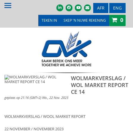
TUIS
AFR
ENG
0
OOR ONS
TEKEN IN
SKEP 'N NUWE REKENING
PRODUKTE & DIENSTE
PROMOSIES & KOMPETISIES
OVK WINKEL
MEDIA
WOLMARKVERSLAG /
WOL MARKET REPORT
VEILINGS & TENDERS
CE 14
LOOPBANE
geplaas op 21:16 (GMT+2) Wo., 22 Nov. 2023
LEDE
WOLMARKVERSLAG / WOOL MARKET REPORT
KONTAK ONS
22 NOVEMBER / NOVEMBER 2023