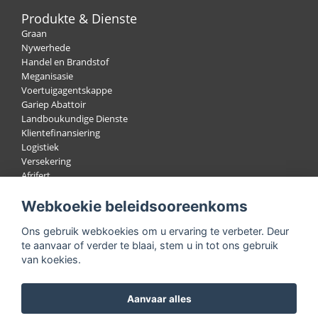
Produkte & Dienste
Graan
Nywerhede
Handel en Brandstof
Meganisasie
Voertuigagentskappe
Gariep Abattoir
Landboukundige Dienste
Klientefinansiering
Logistiek
Versekering
Afrifert
Wol
Webkoekie beleidsooreenkoms
Bokhaar
Lewendehawe
Ons gebruik webkoekies om u ervaring te verbeter. Deur
Veilings
te aanvaar of verder te blaai, stem u in tot ons gebruik
van koekies.
Lede Portaal
Aanvaar alles
Nuus