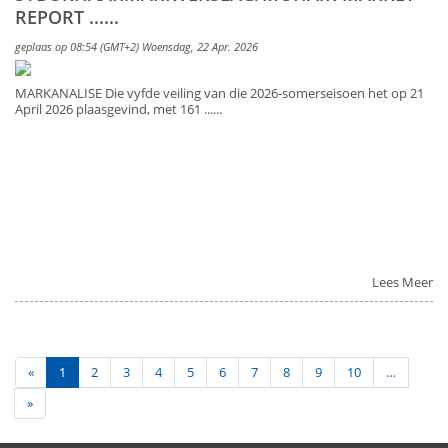
REPORT ......
geplaas op 08:54 (GMT+2) Woensdag, 22 Apr. 2026
MARKANALISE Die vyfde veiling van die 2026-somerseisoen het op 21
April 2026 plaasgevind, met 161 ......
Lees Meer
«
1
2
3
4
5
6
7
8
9
10
…
»