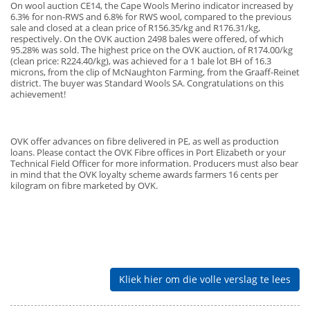
On wool auction CE14, the Cape Wools Merino indicator increased by
6.3% for non-RWS and 6.8% for RWS wool, compared to the previous
sale and closed at a clean price of R156.35/kg and R176.31/kg,
respectively. On the OVK auction 2498 bales were offered, of which
95.28% was sold. The highest price on the OVK auction, of R174.00/kg
(clean price: R224.40/kg), was achieved for a 1 bale lot BH of 16.3
microns, from the clip of McNaughton Farming, from the Graaff-Reinet
district. The buyer was Standard Wools SA. Congratulations on this
achievement!
OVK offer advances on fibre delivered in PE, as well as production
loans. Please contact the OVK Fibre offices in Port Elizabeth or your
Technical Field Officer for more information. Producers must also bear
in mind that the OVK loyalty scheme awards farmers 16 cents per
kilogram on fibre marketed by OVK.
Kliek hier om die volle verslag te lees