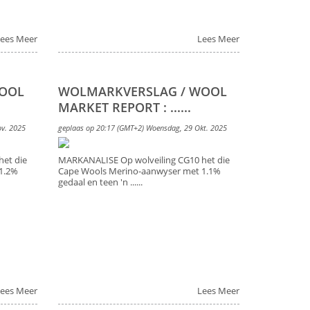
ees Meer
Lees Meer
WOOL
WOLMARKVERSLAG / WOOL
MARKET REPORT : ......
ov. 2025
geplaas op 20:17 (GMT+2) Woensdag, 29 Okt. 2025
et die
MARKANALISE Op wolveiling CG10 het die
1.2%
Cape Wools Merino-aanwyser met 1.1%
gedaal en teen 'n ......
ees Meer
Lees Meer