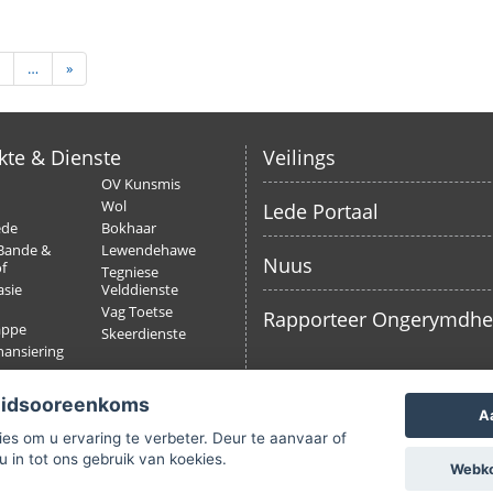
…
»
kte & Dienste
Veilings
OV Kunsmis
Wol
Lede Portaal
ede
Bokhaar
Bande &
Lewendehawe
Nuus
f
Tegniese
sie
Velddienste
Vag Toetse
Rapporteer Ongerymdh
appe
Skeerdienste
nansiering
ing
eidsooreenkoms
A
es om u ervaring te verbeter. Deur te aanvaar of
u in tot ons gebruik van koekies.
Webkoe