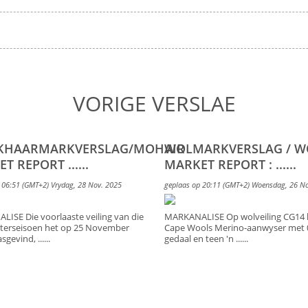
VORIGE VERSLAE
KHAARMARKVERSLAG/MOHAIR
WOLMARKVERSLAG / 
T REPORT ......
MARKET REPORT : ......
 06:51 (GMT+2) Vrydag, 28 Nov. 2025
geplaas op 20:11 (GMT+2) Woensdag, 26 N
ISE Die voorlaaste veiling van die
MARKANALISE Op wolveiling CG14 h
terseisoen het op 25 November
Cape Wools Merino-aanwyser met 
gevind, ......
gedaal en teen 'n ......