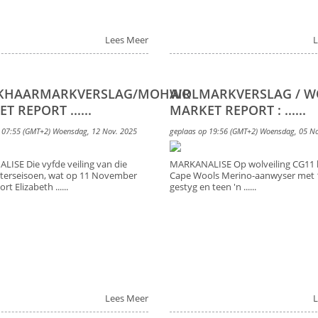
Lees Meer
L
KHAARMARKVERSLAG/MOHAIR
WOLMARKVERSLAG / 
T REPORT ......
MARKET REPORT : ......
 07:55 (GMT+2) Woensdag, 12 Nov. 2025
geplaas op 19:56 (GMT+2) Woensdag, 05 N
ISE Die vyfde veiling van die
MARKANALISE Op wolveiling CG11 h
terseisoen, wat op 11 November
Cape Wools Merino-aanwyser met 
rt Elizabeth ......
gestyg en teen 'n ......
Lees Meer
L