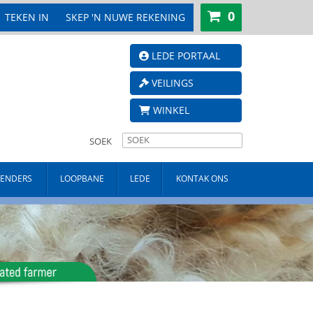
0
TEKEN IN
SKEP 'N NUWE REKENING
LEDE PORTAAL
VEILINGS
WINKEL
SOEK
TENDERS
LOOPBANE
LEDE
KONTAK ONS