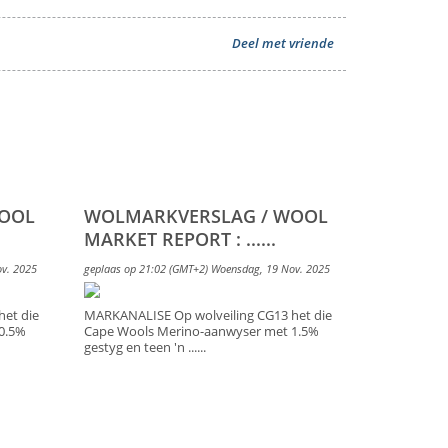
Deel met vriende
WOOL
WOLMARKVERSLAG / WOOL
MARKET REPORT : ......
ov. 2025
geplaas op 21:02 (GMT+2) Woensdag, 19 Nov. 2025
et die
MARKANALISE Op wolveiling CG13 het die
0.5%
Cape Wools Merino-aanwyser met 1.5%
gestyg en teen 'n ......