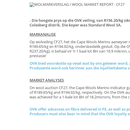
. Die hoogste prys op die OVK veiling, van R156.20/kg (sk
Colesberg distrik. Die koper was Standard Wool SA.
MARKANALISE
Op wolveiling CF27, het die Cape Wools Merino aanwyser me
R189.65/kg en R194.92/kg, onderskeidelik gesluit. Op die O
R237.20/kg), is behaal vir ‘n 1 baal lot BH van 16.9 mikron
prestasie
OVK bied voorskotte op vesel wat by ons gelewer word, a
Produsente word ook herinner aan die lojaliteits
MARKET ANALYSES
On wool auction CF27, the Cape Wools Merino indicator gain
of R189.65/kg and R194.92/kg, respectively. On the OVK auc
was achieved for a 1-bale lot BH of 18.2microns, from t
OVK offer advances on fibre delivered in PE, as well as p
Producers must also bear in mind that the OVK loyalty