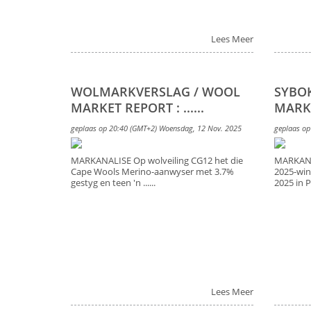
Lees Meer
WOLMARKVERSLAG / WOOL
SYBO
MARKET REPORT : ......
MARKE
geplaas op 20:40 (GMT+2) Woensdag, 12 Nov. 2025
geplaas op
MARKANALISE Op wolveiling CG12 het die
MARKANAL
Cape Wools Merino-aanwyser met 3.7%
2025-win
gestyg en teen 'n ......
2025 in Po
Lees Meer