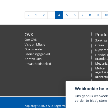
«
1
2
3
4
5
6
7
8
9
10
OVK
Produ
Oor OVK
Sonkrag
Visie en Missie
Graan
Dokumente
Nywerh
Bedieningsgebied
Handel, 
Brandsto
Kontak Ons
Meganisa
Privaatheidsbeleid
Motor-
agentsk
Kliëntefi
Logistiek
Verseker
Webkoekie bel
Ons gebruik webkoeki
verder te blaai, stem 
Kopiereg © 2026 Alle Regte Voorbehou.