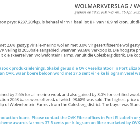
WOLMARKVERSLAG / WO
geplaas op 19:23 (GMT+2) Wo., 16 Apr. 202
oon prys: R237.20/kg), is behaal vir ‘n 1 baal lot BH van 16.9 mikron, uit
t 2.6% gestyg vir alle-merino wol en met 3.0% vir gesertifiseerde wol gestyg
VK veiling is 2053bale aangebied, waarvan 98.68% verkoop is. Die hoogste pr
, uit die skeersel van Wolwefontein Farms, vanuit die Colesberg distrik. Die 
!
sook produksielenings. Skakel gerus die OVK Veselkantoor in Port Elizab
kema van OVK, waar boere beloon word met 37.5 sent vir elke kil
ed by 2.6% for all-merino wool, and also gained by 3.0% for certified wool,
tion 2053 bales were offered, of which 98.68% was sold. The highest price on
he clip of Wolwefontein Farms , from the Colesberg district. The buyer wa
roduction loans. Please contact the OVK Fibre offices in Port Elizabeth or
 scheme awards farmers 37.5 cents per kilogram on fibre marketed by OV