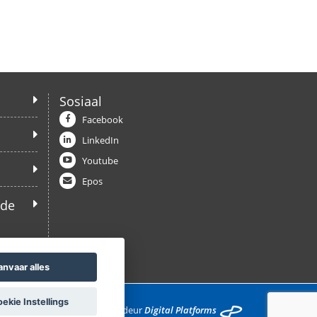
Sosiaal
Facebook
LinkedIn
Youtube
Epos
ede
anvaar alles
kie Instellings
Ontwikkel deur
Digital Platforms