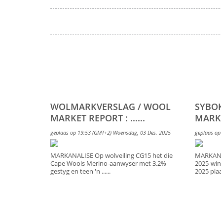
WOLMARKVERSLAG / WOOL
SYBO
MARKET REPORT : ......
MARKE
geplaas op 19:53 (GMT+2) Woensdag, 03 Des. 2025
geplaas op
MARKANALISE Op wolveiling CG15 het die
MARKANAL
Cape Wools Merino-aanwyser met 3.2%
2025-win
gestyg en teen 'n ......
2025 plaas