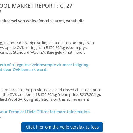
OL MARKET REPORT : CF27
5
 die skeersel van Wolwefontein Farms, vanuit die
, teenoor die vorige veiling en teen 'n skoonprys van
ys op die OVK veiling, van R156.20/kg (skoon prys:
koper was Standard Wool SA. Baie geluk met hierdie
eth of u Tegniese Veldbeampte vir meer inligting.
ogram vesel wat deur OVK bemark word.
 compared to the previous sale and closed at a clean price
 the OVK auction, of R156.20/kg (clean price: R237.20/kg),
s Standard Wool SA. Congratulations on this achievement!
 your Technical Field Officer for more information.
K.
Kliek hier om die volle verslag te lees