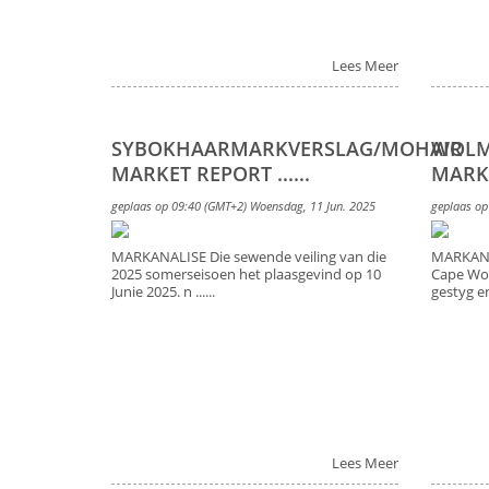
Lees Meer
SYBOKHAARMARKVERSLAG/MOHAIR
WOLM
MARKET REPORT ......
MARKET
geplaas op 09:40 (GMT+2) Woensdag, 11 Jun. 2025
geplaas op
MARKANALISE Die sewende veiling van die
MARKANAL
2025 somerseisoen het plaasgevind op 10
Cape Wo
Junie 2025. n ......
gestyg en 
Lees Meer