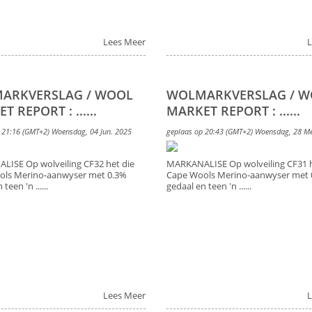
Lees Meer
L
ARKVERSLAG / WOOL
WOLMARKVERSLAG / 
 REPORT : ......
MARKET REPORT : ......
 21:16 (GMT+2) Woensdag, 04 Jun. 2025
geplaas op 20:43 (GMT+2) Woensdag, 28 M
ISE Op wolveiling CF32 het die
MARKANALISE Op wolveiling CF31 h
ols Merino-aanwyser met 0.3%
Cape Wools Merino-aanwyser met 
teen 'n ......
gedaal en teen 'n ......
Lees Meer
L