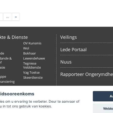
…
»
kte & Dienste
Veilings
OV Kunsmis
Wol
Lede Portaal
ede
Bokhaar
Bande &
Lewendehawe
Nuus
f
Tegniese
sie
Velddienste
Vag Toetse
Rapporteer Ongerymdh
appe
Skeerdienste
nansiering
ing
eidsooreenkoms
A
es om u ervaring te verbeter. Deur te aanvaar of
u in tot ons gebruik van koekies.
Webkoe