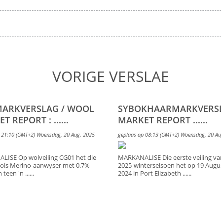
VORIGE VERSLAE
ARKVERSLAG / WOOL
SYBOKHAARMARKVERS
 REPORT : ......
MARKET REPORT ......
 21:10 (GMT+2) Woensdag, 20 Aug. 2025
geplaas op 08:13 (GMT+2) Woensdag, 20 Au
ISE Op wolveiling CG01 het die
MARKANALISE Die eerste veiling va
ols Merino-aanwyser met 0.7%
2025-winterseisoen het op 19 Augu
teen 'n ......
2024 in Port Elizabeth ......