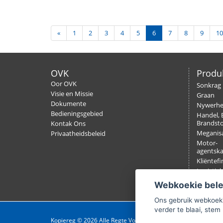
«
1
2
3
4
5
6
7
8
9
10
OVK
Produ
Oor OVK
Sonkrag
Visie en Missie
Graan
Dokumente
Nywerh
Bedieningsgebied
Handel, 
Brandsto
Kontak Ons
Meganisa
Privaatheidsbeleid
Motor-
agentsk
Kliëntefi
Logistiek
Verseker
Webkoekie bel
Ons gebruik webkoeki
verder te blaai, stem 
Kopiereg © 2026 Alle Regte Voorbehou.