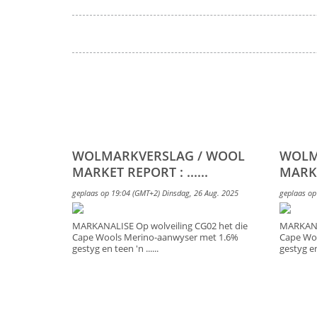
WOLMARKVERSLAG / WOOL
WOLM
MARKET REPORT : ......
MARKET
geplaas op 19:04 (GMT+2) Dinsdag, 26 Aug. 2025
geplaas op
MARKANALISE Op wolveiling CG02 het die
MARKANAL
Cape Wools Merino-aanwyser met 1.6%
Cape Wo
gestyg en teen 'n ......
gestyg en 