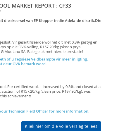
OL MARKET REPORT : CF33
5
it die skeersel van EP Klopper in die Adelaide-distrik.Die
luit. Vir gesertifiseerde wol het dit met 0.3% gestyg en
rys op die OVK-veiling, R157.20/kg (skoon prys:
as G Modiano SA. Baie geluk met hierdie prestasie!
eth of u Tegniese Veldbeampte vir meer inligting.
esel wat deur OVK bemark word.
. For certified wool, it increased by 0.3% and closed at a
auction, of R157.20/kg (clean price: R197.80/kg), was
tulations on this achievement!
 your Technical Field Officer for more information.
K.
Kliek hier om die volle verslag te lees