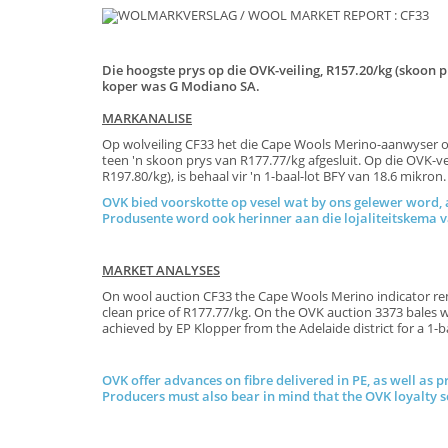
Die hoogste prys op die OVK-veiling, R157.20/kg (skoon pr
koper was G Modiano SA.
MARKANALISE
Op wolveiling CF33 het die Cape Wools Merino-aanwyser onv
teen 'n skoon prys van R177.77/kg afgesluit. Op die OVK-ve
R197.80/kg), is behaal vir 'n 1-baal-lot BFY van 18.6 mikron
OVK bied voorskotte op vesel wat by ons gelewer word, a
Produsente word ook herinner aan die lojaliteitskem
MARKET ANALYSES
On wool auction CF33 the Cape Wools Merino indicator remai
clean price of R177.77/kg. On the OVK auction 3373 bales w
achieved by EP Klopper from the Adelaide district fo
OVK offer advances on fibre delivered in PE, as well as p
Producers must also bear in mind that the OVK loyalty