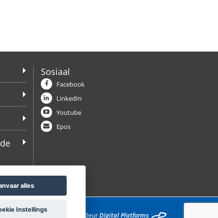
Sosiaal
Facebook
LinkedIn
Youtube
Epos
ede
anvaar alles
kie Instellings
Ontwikkel deur
Digital Platforms