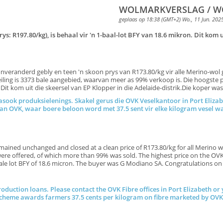
WOLMARKVERSLAG / WO
geplaas op 18:38 (GMT+2) Wo., 11 Jun. 202
ys: R197.80/kg), is behaal vir 'n 1-baal-lot BFY van 18.6 mikron. Dit kom u
eranderd gebly en teen 'n skoon prys van R173.80/kg vir alle Merino-wol ges
iling is 3373 bale aangebied, waarvan meer as 99% verkoop is. Die hoogste p
. Dit kom uit die skeersel van EP Klopper in die Adelaide-distrik.Die koper w
sook produksielenings. Skakel gerus die OVK Veselkantoor in Port Elizab
a van OVK, waar boere beloon word met 37.5 sent vir elke kilogram v
ned unchanged and closed at a clean price of R173.80/kg for all Merino wool
ere offered, of which more than 99% was sold. The highest price on the OVK 
r a 1-bale lot BFY of 18.6 micron. The buyer was G Modiano SA. Congra
roduction loans. Please contact the OVK Fibre offices in Port Elizabeth or
 scheme awards farmers 37.5 cents per kilogram on fibre marketed by OV