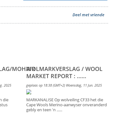
Deel met vriende
LAG/MOHAIR
WOLMARKVERSLAG / WOOL
MARKET REPORT : ......
g. 2025
geplaas op 18:38 (GMT+2) Woensdag, 11 Jun. 2025
n die
MARKANALISE Op wolveiling CF33 het die
stus
Cape Wools Merino-aanwyser onveranderd
gebly en teen 'n ......