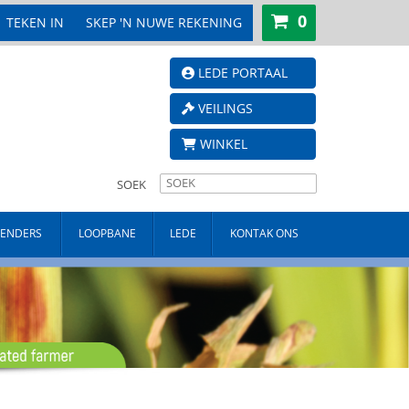
0
TEKEN IN
SKEP 'N NUWE REKENING
LEDE PORTAAL
VEILINGS
WINKEL
SOEK
TENDERS
LOOPBANE
LEDE
KONTAK ONS