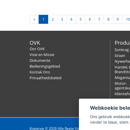
«
1
2
3
4
5
6
7
8
9
10
OVK
Produ
Oor OVK
Sonkrag
Visie en Missie
Graan
Dokumente
Nywerh
Bedieningsgebied
Handel, 
Brandsto
Kontak Ons
Meganisa
Privaatheidsbeleid
Motor-
agentsk
Kliëntefi
Logistiek
Verseker
Webkoekie bel
Ons gebruik webkoeki
verder te blaai, stem 
Kopiereg © 2026 Alle Regte Voorbehou.