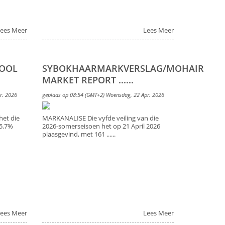
ees Meer
Lees Meer
WOOL
SYBOKHAARMARKVERSLAG/MOHAIR
MARKET REPORT ......
r. 2026
geplaas op 08:54 (GMT+2) Woensdag, 22 Apr. 2026
et die
MARKANALISE Die vyfde veiling van die
5.7%
2026-somerseisoen het op 21 April 2026
plaasgevind, met 161 ......
ees Meer
Lees Meer