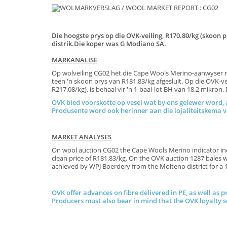
Die hoogste prys op die OVK-veiling, R170.80/kg (skoon pr
distrik.Die koper was G Modiano SA.
MARKANALISE
Op wolveiling CG02 het die Cape Wools Merino-aanwyser met
teen 'n skoon prys van R181.83/kg afgesluit. Op die OVK-ve
R217.08/kg), is behaal vir 'n 1-baal-lot BH van 18.2 mikron
OVK bied voorskotte op vesel wat by ons gelewer word, a
Produsente word ook herinner aan die lojaliteitskem
MARKET ANALYSES
On wool auction CG02 the Cape Wools Merino indicator incre
clean price of R181.83/kg. On the OVK auction 1287 bales w
achieved by WPJ Boerdery from the Molteno district f
OVK offer advances on fibre delivered in PE, as well as p
Producers must also bear in mind that the OVK loyalty 