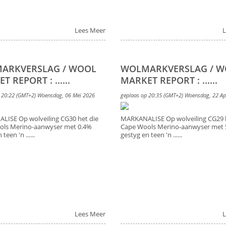
Lees Meer
L
ARKVERSLAG / WOOL
WOLMARKVERSLAG / 
 REPORT : ......
MARKET REPORT : ......
 20:22 (GMT+2) Woensdag, 06 Mei 2026
geplaas op 20:35 (GMT+2) Woensdag, 22 Ap
ISE Op wolveiling CG30 het die
MARKANALISE Op wolveiling CG29 h
ols Merino-aanwyser met 0.4%
Cape Wools Merino-aanwyser met 
teen 'n ......
gestyg en teen 'n ......
Lees Meer
L