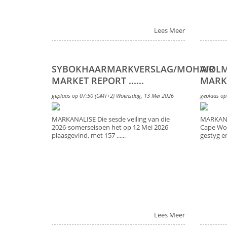
Lees Meer
SYBOKHAARMARKVERSLAG/MOHAIR
WOLM
MARKET REPORT ......
MARKET
geplaas op 07:50 (GMT+2) Woensdag, 13 Mei 2026
geplaas op
MARKANALISE Die sesde veiling van die
MARKANAL
2026-somerseisoen het op 12 Mei 2026
Cape Wo
plaasgevind, met 157 ......
gestyg en 
Lees Meer