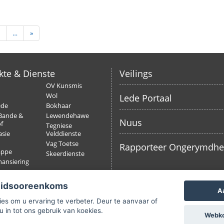
…
»
kte & Dienste
Veilings
OV Kunsmis
Wol
Lede Portaal
ede
Bokhaar
Bande &
Lewendehawe
Nuus
f
Tegniese
sie
Velddienste
Vag Toetse
Rapporteer Ongerymdh
appe
Skeerdienste
nansiering
ing
eidsooreenkoms
A
es om u ervaring te verbeter. Deur te aanvaar of
u in tot ons gebruik van koekies.
Webkoe