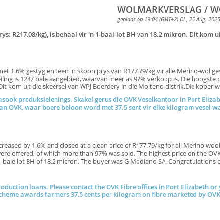
WOLMARKVERSLAG / WO
geplaas op 19:04 (GMT+2) Di., 26 Aug. 2025
ys: R217.08/kg), is behaal vir 'n 1-baal-lot BH van 18.2 mikron. Dit kom 
 1.6% gestyg en teen 'n skoon prys van R177.79/kg vir alle Merino-wol geslu
iling is 1287 bale aangebied, waarvan meer as 97% verkoop is. Die hoogste p
. Dit kom uit die skeersel van WPJ Boerdery in die Molteno-distrik.Die koper 
sook produksielenings. Skakel gerus die OVK Veselkantoor in Port Elizab
a van OVK, waar boere beloon word met 37.5 sent vir elke kilogram 
ased by 1.6% and closed at a clean price of R177.79/kg for all Merino wool. 
ere offered, of which more than 97% was sold. The highest price on the OVK 
or a 1-bale lot BH of 18.2 micron. The buyer was G Modiano SA. Cong
roduction loans. Please contact the OVK Fibre offices in Port Elizabeth or
scheme awards farmers 37.5 cents per kilogram on fibre marketed by OVK