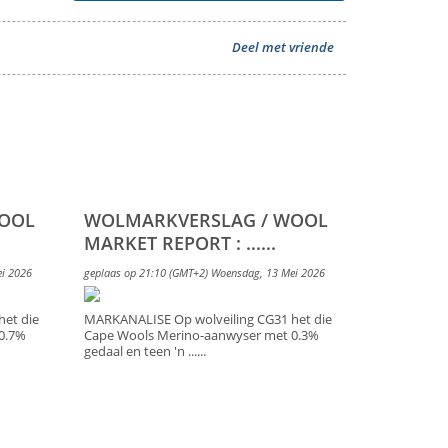
Deel met vriende
WOOL
WOLMARKVERSLAG / WOOL
MARKET REPORT : ......
ei 2026
geplaas op 21:10 (GMT+2) Woensdag, 13 Mei 2026
et die
MARKANALISE Op wolveiling CG31 het die
0.7%
Cape Wools Merino-aanwyser met 0.3%
gedaal en teen 'n ......