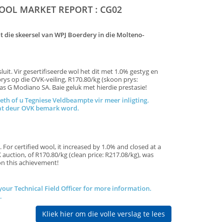
OL MARKET REPORT : CG02
uit die skeersel van WPJ Boerdery in die Molteno-
it. Vir gesertifiseerde wol het dit met 1.0% gestyg en
rys op die OVK-veiling, R170.80/kg (skoon prys:
was G Modiano SA. Baie geluk met hierdie prestasie!
eth of u Tegniese Veldbeampte vir meer inligting.
vesel wat deur OVK bemark word.
For certified wool, it increased by 1.0% and closed at a
auction, of R170.80/kg (clean price: R217.08/kg), was
ratulations on this achievement!
 your Technical Field Officer for more information.
.
Kliek hier om die volle verslag te lees