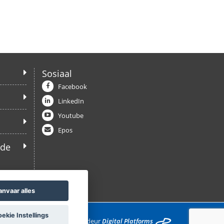
Sosiaal
Facebook
LinkedIn
Youtube
Epos
ede
anvaar alles
kie Instellings
Ontwikkel deur
Digital Platforms