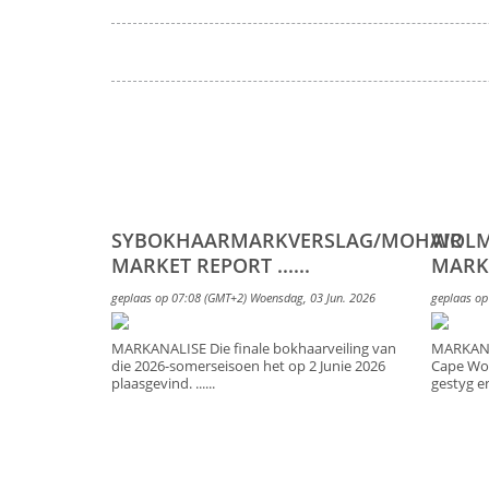
SYBOKHAARMARKVERSLAG/MOHAIR
WOLM
MARKET REPORT ......
MARKET
geplaas op 07:08 (GMT+2) Woensdag, 03 Jun. 2026
geplaas op
MARKANALISE Die finale bokhaarveiling van
MARKANAL
die 2026-somerseisoen het op 2 Junie 2026
Cape Wo
plaasgevind. ......
gestyg en 