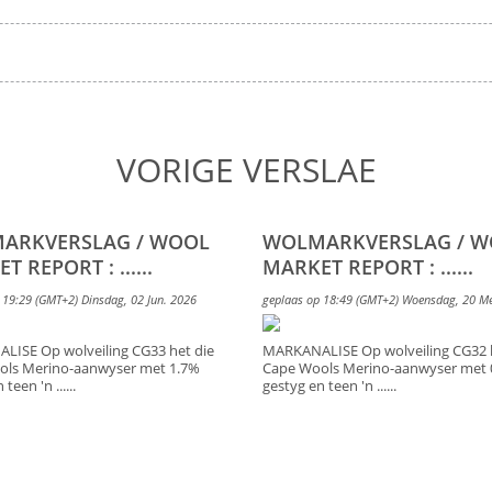
VORIGE VERSLAE
ARKVERSLAG / WOOL
WOLMARKVERSLAG / 
 REPORT : ......
MARKET REPORT : ......
 19:29 (GMT+2) Dinsdag, 02 Jun. 2026
geplaas op 18:49 (GMT+2) Woensdag, 20 M
ISE Op wolveiling CG33 het die
MARKANALISE Op wolveiling CG32 h
ols Merino-aanwyser met 1.7%
Cape Wools Merino-aanwyser met 
teen 'n ......
gestyg en teen 'n ......