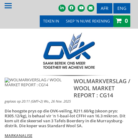
TUIS
AFR
ENG
0
OOR ONS
TEKEN IN
SKEP 'N NUWE REKENING
PRODUKTE & DIENSTE
PROMOSIES & KOMPETISIES
OVK WINKEL
MEDIA
WOLMARKVERSLAG /
WOOL MARKET
VEILINGS & TENDERS
REPORT : CG14
LOOPBANE
geplaas op 20:11 (GMT+2) Wo., 26 Nov. 2025
Die hoogste prys op die OVK-veiling, R211.60/kg (skoon prys:
LEDE
R305.12/kg), is behaal vir 'n 1-baal-lot CFFH van 16.3 mikron. Dit
kom uit die skeersel van 3 Tafels Boerdery in die Murraysburg-
distrik. Die koper was Standard Wool SA.
KONTAK ONS
MARKANALISE