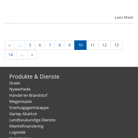
Lees Meer
«
…
5
6
7
8
9
10
11
12
13
14
…
»
Produkte & Dienste
Graan
Nywerhede
Handel en Brandstof
Meganisasie
Voertuigagentskappe
Gariep Abattoir
Landboukundige Dienste
Klientefinansiering
Logistiek