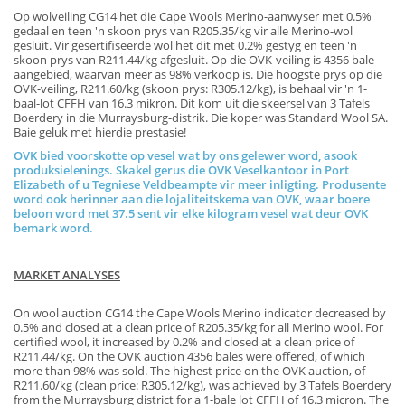
Op wolveiling CG14 het die Cape Wools Merino-aanwyser met 0.5%
gedaal en teen 'n skoon prys van R205.35/kg vir alle Merino-wol
gesluit. Vir gesertifiseerde wol het dit met 0.2% gestyg en teen 'n
skoon prys van R211.44/kg afgesluit. Op die OVK-veiling is 4356 bale
aangebied, waarvan meer as 98% verkoop is. Die hoogste prys op die
OVK-veiling, R211.60/kg (skoon prys: R305.12/kg), is behaal vir 'n 1-
baal-lot CFFH van 16.3 mikron. Dit kom uit die skeersel van 3 Tafels
Boerdery in die Murraysburg-distrik. Die koper was Standard Wool SA.
Baie geluk met hierdie prestasie!
OVK bied voorskotte op vesel wat by ons gelewer word, asook
produksielenings. Skakel gerus die OVK Veselkantoor in Port
Elizabeth of u Tegniese Veldbeampte vir meer inligting. Produsente
word ook herinner aan die lojaliteitskema van OVK, waar boere
beloon word met 37.5 sent vir elke kilogram vesel wat deur OVK
bemark word.
MARKET ANALYSES
On wool auction CG14 the Cape Wools Merino indicator decreased by
0.5% and closed at a clean price of R205.35/kg for all Merino wool. For
certified wool, it increased by 0.2% and closed at a clean price of
R211.44/kg. On the OVK auction 4356 bales were offered, of which
more than 98% was sold. The highest price on the OVK auction, of
R211.60/kg (clean price: R305.12/kg), was achieved by 3 Tafels Boerdery
from the Murraysburg district for a 1-bale lot CFFH of 16.3 micron. The