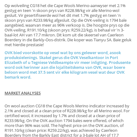
Op wolveiling CG18 het die Cape Wools Merino-aanwyser met 2.1%
gestyg en teen 'n skoon prys van R228.98/kg vir alle Merino-wol
gesluit. Vir gesertifiseerde wol het dit met 1.7% gestyg en teen 'n
skoon prys van R233.98/kg afgesluit. Op die OVK-veiling is 1794 bale
aangebied, waarvan meer as 96% verkoop is. Die hoogste prys op die
OVK-veiling, R191.10/kg (skoon prys: R259.22/kg), is behaal vir 'n 3-
baal-lot AH van 17.7 mikron. Dit kom uit die skeersel van Caerleon
Boerdery in die Barkly-Oos-distrik. Die koper was Tianyu SA. Baie geluk
met hierdie prestasie!
OVK bied voorskotte op vesel wat by ons gelewer word, asook
produksielenings. Skakel gerus die OVK Veselkantoor in Port
Elizabeth of u Tegniese Veldbeampte vir meer inligting. Produsente
word ook herinner aan die lojaliteitskema van OVK, waar boere
beloon word met 37.5 sent vir elke kilogram vesel wat deur OVK
bemark word.
MARKET ANALYSES
On wool auction CG18 the Cape Wools Merino indicator increased by
2.1% and closed at a clean price of R228.98/kg for all Merino wool. For
certified wool, it increased by 1.7% and closed at a clean price of
R233.98/kg. On the OVK auction 1794 bales were offered, of which
more than 96% was sold. The highest price on the OVK auction, of
R191.10/kg (clean price: R259.22/kg), was achieved by Caerleon
Boerdery from the Barkly East district for a 3-bale lot AH of 17.7