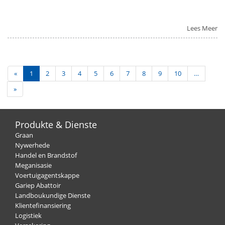
Lees Meer
«
1
2
3
4
5
6
7
8
9
10
…
»
Produkte & Dienste
Graan
Nywerhede
Handel en Brandstof
Meganisasie
Voertuigagentskappe
Gariep Abattoir
Landboukundige Dienste
Klientefinansiering
Logistiek