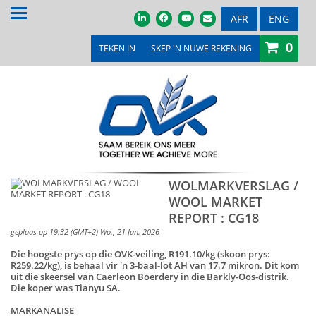
TUIS
AFR
ENG
0
OOR ONS
TEKEN IN
SKEP 'N NUWE REKENING
PRODUKTE & DIENSTE
PROMOSIES & KOMPETISIES
OVK WINKEL
MEDIA
WOLMARKVERSLAG /
WOOL MARKET
VEILINGS & TENDERS
REPORT : CG18
LOOPBANE
geplaas op 19:32 (GMT+2) Wo., 21 Jan. 2026
Die hoogste prys op die OVK-veiling, R191.10/kg (skoon prys:
LEDE
R259.22/kg), is behaal vir 'n 3-baal-lot AH van 17.7 mikron. Dit kom
uit die skeersel van Caerleon Boerdery in die Barkly-Oos-distrik.
Die koper was Tianyu SA.
KONTAK ONS
MARKANALISE