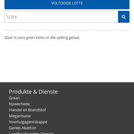
VOLTOOIDE LOTTE
Daar is tans geen lotte vir die veiling gelaai.
Produkte & Dienste
Graan
Nywerhede
Handel en Brandstof
Meganisasie
Voertuigagentskappe
Gariep Abattoir
Landboukundige Dienste