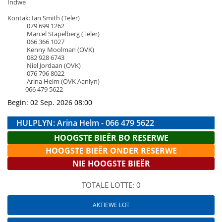
Indwe
Kontak: Ian Smith (Teler)
079 699 1262
Marcel Stapelberg (Teler)
066 366 1027
Kenny Moolman (OVK)
082 928 6743
Niel Jordaan (OVK)
076 796 8022
Arina Helm (OVK Aanlyn)
066 479 5622
Begin: 02 Sep. 2026 08:00
HULPLYN: Arina Helm - 066 479 5622
HOOGSTE BIEËR BO RESERWE
HOOGSTE BIEËR ONDER RESERWE
NIE HOOGSTE BIEËR
TOTALE LOTTE: 0
AKTIEWE LOT