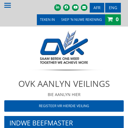
TUIS
AFR
ENG
0
OOR ONS
TEKEN IN
SKEP 'N NUWE REKENING
PRODUKTE & DIENSTE
PROMOSIES & KOMPETISIES
OVK WINKEL
MEDIA
OVK AANLYN VEILINGS
VEILINGS & TENDERS
LOOPBANE
BIE AANLYN HIER
REGISTEER VIR HIERDIE VEILING
LEDE
KONTAK ONS
INDWE BEEFMASTER