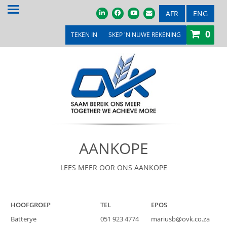
TUIS
AFR
ENG
0
OOR ONS
TEKEN IN
SKEP 'N NUWE REKENING
PRODUKTE & DIENSTE
PROMOSIES & KOMPETISIES
OVK WINKEL
MEDIA
AANKOPE
VEILINGS & TENDERS
LOOPBANE
LEES MEER OOR ONS AANKOPE
LEDE
HOOFGROEP
TEL
EPOS
KONTAK ONS
Batterye
051 923 4774
mariusb@ovk.co.za