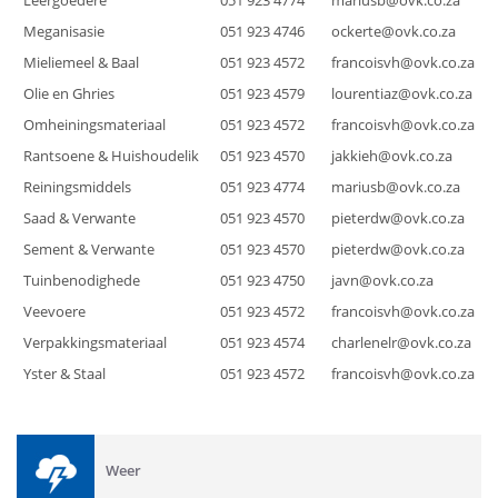
Leergoedere
051 923
4774
mariusb@ovk.co.za
Meganisasie
051 923
4746
ockerte@ovk.co.za
Mieliemeel & Baal
051 923
4572
francoisvh@ovk.co.za
Olie en Ghries
051 923
4579
lourentiaz@ovk.co.za
Omheiningsmateriaal
051 923
4572
francoisvh@ovk.co.za
Rantsoene & Huishoudelik
051 923 4570
jakkieh@ovk.co.za
Reiningsmiddels
051 923
4774
mariusb@ovk.co.za
Saad & Verwante
051 923
4570
pieterdw@ovk.co.za
Sement & Verwante
051 923
4570
pieterdw@ovk.co.za
Tuinbenodighede
051 923
4750
javn@ovk.co.za
Veevoere
051 923
4572
francoisvh@ovk.co.za
Verpakkingsmateriaal
051 923
4574
charlenelr@ovk.co.za
Yster & Staal
051 923 4572
francoisvh@ovk.co.za
Weer