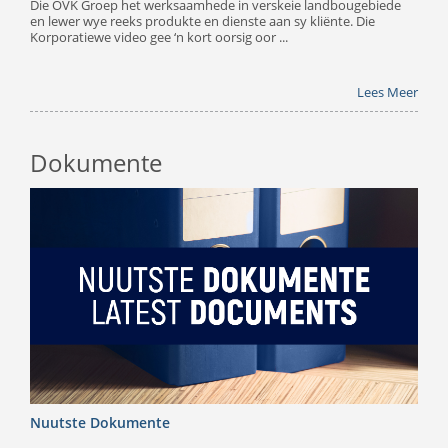
Die OVK Groep het werksaamhede in verskeie landbougebiede
en lewer wye reeks produkte en dienste aan sy kliënte. Die
Korporatiewe video gee ‘n kort oorsig oor ...
Lees Meer
Dokumente
Nuutste Dokumente