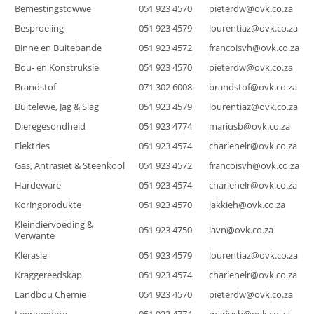
Bemestingstowwe
051 923
4570
pieterdw@ovk.co.za
Besproeiing
051 923
4579
lourentiaz@ovk.co.za
Binne en Buitebande
051 923
4572
francoisvh@ovk.co.za
Bou- en Konstruksie
051 923
4570
pieterdw@ovk.co.za
Brandstof
071 302 6008
brandstof@ovk.co.za
Buitelewe, Jag & Slag
051 923
4579
lourentiaz@ovk.co.za
Dieregesondheid
051 923
4774
mariusb@ovk.co.za
Elektries
051 923
4574
charlenelr@ovk.co.za
Gas, Antrasiet & Steenkool
051 923
4572
francoisvh@ovk.co.za
Hardeware
051 923 4574
charlenelr@ovk.co.za
Koringprodukte
051 923 4570
jakkieh@ovk.co.za
Kleindiervoeding &
051 923 4750
javn@ovk.co.za
Verwante
Klerasie
051 923
4579
lourentiaz@ovk.co.za
Kraggereedskap
051 923 4574
charlenelr@ovk.co.za
Landbou Chemie
051 923
4570
pieterdw@ovk.co.za