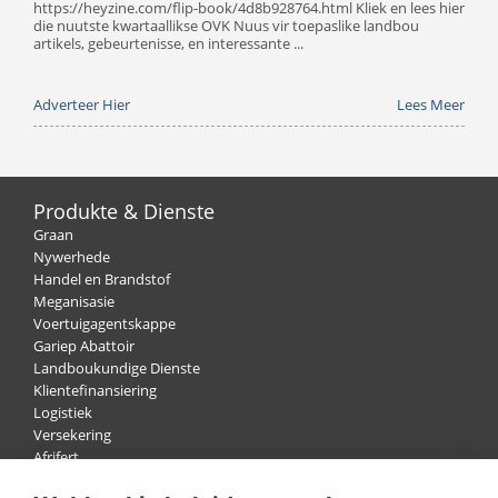
https://heyzine.com/flip-book/4d8b928764.html Kliek en lees hier
die nuutste kwartaallikse OVK Nuus vir toepaslike landbou
artikels, gebeurtenisse, en interessante ...
Adverteer Hier
Lees Meer
Produkte & Dienste
Graan
Nywerhede
Handel en Brandstof
Meganisasie
Voertuigagentskappe
Gariep Abattoir
Landboukundige Dienste
Klientefinansiering
Logistiek
Versekering
Afrifert
Wol