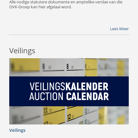
Alle nodige statutere dokumente en amptelike verslae van die
OVK-Groep kan hier afgelaai word.
Lees Meer
Veilings
Veilings