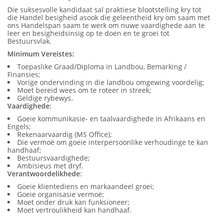
Die suksesvolle kandidaat sal praktiese blootstelling kry tot
die Handel besigheid asook die geleentheid kry om saam met
ons Handelspan saam te werk om nuwe vaardighede aan te
leer en besigheidsinsig op te doen en te groei tot
Bestuursvlak.
Minimum Vereistes:
Toepaslike Graad/Diploma in Landbou, Bemarking /
Finansies;
Vorige ondervinding in die landbou omgewing voordelig;
Moet bereid wees om te roteer in streek;
Geldige rybewys.
Vaardighede
:
Goeie kommunikasie- en taalvaardighede in Afrikaans en
Engels;
Rekenaarvaardig (MS Office);
Die vermoë om goeie interpersoonlike verhoudinge te kan
handhaaf;
Bestuursvaardighede;
Ambisieus met dryf.
Verantwoordelikhede
:
Goeie klientediens en markaandeel groei;
Goeie organisasie vermoë;
Moet onder druk kan funksioneer;
Moet vertroulikheid kan handhaaf.