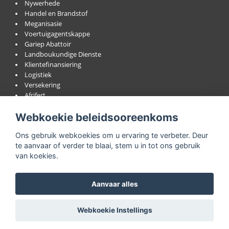
Nywerhede
Handel en Brandstof
Meganisasie
Voertuigagentskappe
Gariep Abattoir
Landboukundige Dienste
Klientefinansiering
Logistiek
Versekering
Afrifert
Wol
Webkoekie beleidsooreenkoms
Bokhaar
Lewendehawe
Ons gebruik webkoekies om u ervaring te verbeter. Deur
Veilings
te aanvaar of verder te blaai, stem u in tot ons gebruik
van koekies.
Lede Portaal
Aanvaar alles
Nuus
Webkoekie Instellings
Rapporteer Ongerymdhede