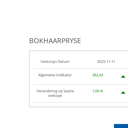
BOKHAARPRYSE
Verkoops Datum
2025-11-11
Algemene Indikator
362,43
Verandering op laaste
1,00 %
verkope