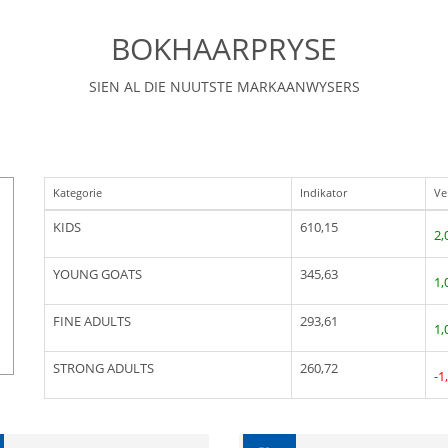
BOKHAARPRYSE
SIEN AL DIE NUUTSTE MARKAANWYSERS
Kategorie
Indikator
Ve
KIDS
610,15
2,
YOUNG GOATS
345,63
1,
FINE ADULTS
293,61
1,
STRONG ADULTS
260,72
-1