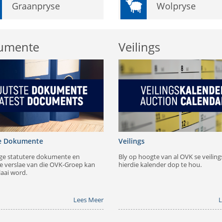
Graanpryse
Wolpryse
umente
Veilings
e Dokumente
Veilings
ige statutere dokumente en
Bly op hoogte van al OVK se veiling
e verslae van die OVK-Groep kan
hierdie kalender dop te hou.
laai word.
Lees Meer
L