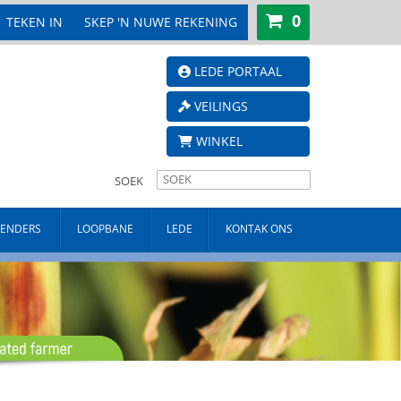
0
TEKEN IN
SKEP 'N NUWE REKENING
LEDE PORTAAL
VEILINGS
WINKEL
SOEK
TENDERS
LOOPBANE
LEDE
KONTAK ONS