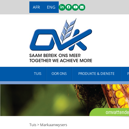
AFR
ENG
TUIS
OOR ONS
PRODUKTE & DIENSTE
Tuis
>
Markaanwysers