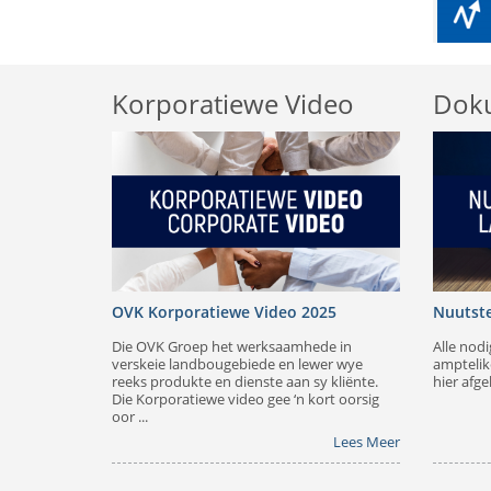
Korporatiewe Video
Dok
OVK Korporatiewe Video 2025
Nuutst
Die OVK Groep het werksaamhede in
Alle nod
verskeie landbougebiede en lewer wye
amptelik
reeks produkte en dienste aan sy kliënte.
hier afge
Die Korporatiewe video gee ‘n kort oorsig
oor ...
Lees Meer