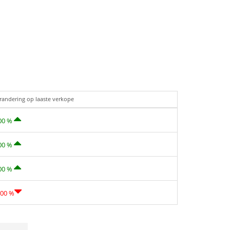
randering op laaste verkope
00 %
00 %
00 %
,00 %