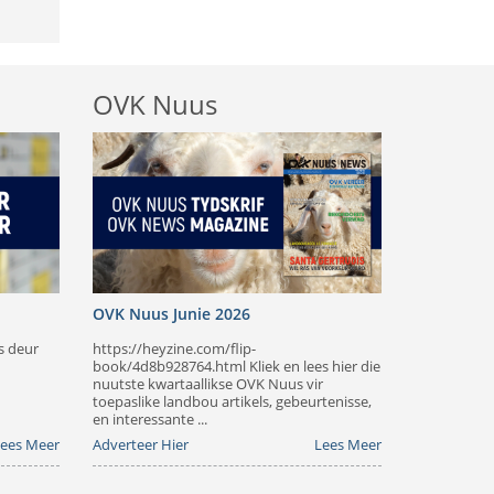
OVK Nuus
OVK Nuus Junie 2026
s deur
https://heyzine.com/flip-
book/4d8b928764.html Kliek en lees hier die
nuutste kwartaallikse OVK Nuus vir
toepaslike landbou artikels, gebeurtenisse,
en interessante ...
ees Meer
Adverteer Hier
Lees Meer