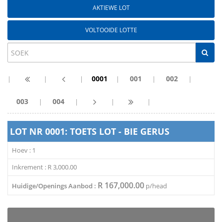
AKTIEWE LOT
VOLTOOIDE LOTTE
0001
001
002
|
|
|
|
|
|
003
004
|
|
|
|
LOT NR 0001: TOETS LOT - BIE GERUS
Hoev : 1
Inkrement : R
3,000.00
R 167,000.00
Huidige/Openings Aanbod :
p/head