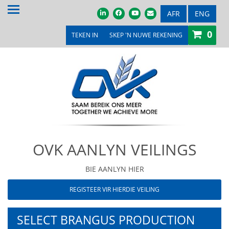
TUIS
AFR
ENG
0
OOR ONS
TEKEN IN
SKEP 'N NUWE REKENING
PRODUKTE & DIENSTE
PROMOSIES & KOMPETISIES
OVK WINKEL
MEDIA
OVK AANLYN VEILINGS
VEILINGS & TENDERS
LOOPBANE
BIE AANLYN HIER
REGISTEER VIR HIERDIE VEILING
LEDE
KONTAK ONS
SELECT BRANGUS PRODUCTION