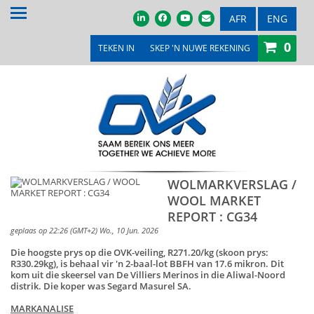
TUIS
AFR
ENG
0
OOR ONS
TEKEN IN
SKEP 'N NUWE REKENING
PRODUKTE & DIENSTE
PROMOSIES & KOMPETISIES
OVK WINKEL
MEDIA
WOLMARKVERSLAG /
WOOL MARKET
VEILINGS & TENDERS
REPORT : CG34
LOOPBANE
geplaas op 22:26 (GMT+2) Wo., 10 Jun. 2026
Die hoogste prys op die OVK-veiling, R271.20/kg (skoon prys:
LEDE
R330.29kg), is behaal vir 'n 2-baal-lot BBFH van 17.6 mikron. Dit
kom uit die skeersel van De Villiers Merinos in die Aliwal-Noord
distrik. Die koper was Segard Masurel SA.
KONTAK ONS
MARKANALISE