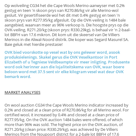
Op wolveiling CG34 het die Cape Wools Merino-aanwyser met 0.2%
gestyg en teen 'n skoon prys van R270.86/kg vir alle Merino-wol
gesluit. Vir gesertifiseerde wol het dit met 0.4% gestyg en teen 'n
skoon prys van R277.95/kg afgesluit. Op die OVK-veiling is 1484 bale
aangebied, waarvan meer as 96% verkoop is. Die hoogste prys op die
OVK-veiling, R271.20/kg (skoon prys: R330.29kg), is behaal vir 'n 2-baal-
lot BBFH van 17.6 mikron. Dit kom uit die skeersel van De Villiers
Merinos in die Aliwal-Noord distrik. Die koper was Segard Masurel SA.
Baie geluk met hierdie prestasie!
OVK bied voorskotte op vesel wat by ons gelewer word, asook
produksielenings. Skakel gerus die OVK Veselkantoor in Port
Elizabeth of u Tegniese Veldbeampte vir meer inligting. Produsente
word ook herinner aan die lojaliteitskema van OVK, waar boere
beloon word met 37.5 sent vir elke kilogram vesel wat deur OVK
bemark word.
MARKET ANALYSES
On wool auction CG34 the Cape Wools Merino indicator increased by
0.2% and closed at a clean price of R270.86/kg for all Merino wool. For
certified wool, it increased by 0.4% and closed at a clean price of
R277.95/kg. On the OVK auction 1484 bales were offered, of which
more than 96% was sold. The highest price on the OVK auction, of
R271.20/kg (clean price: R330.29/kg), was achieved by De Villiers
Merinos from the Noupoort district for a 2-bale lot BBFH of 17.6