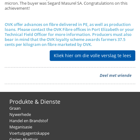
micron. The buyer was Segard Masurel SA. Congratulations on this
achievement!
OVK offer advances on fibre delivered in PE, as well as production
loans. Please contact the OVK Fibre offices in Port Elizabeth or your
Technical Field Officer for more information. Producers must also
bear in mind that the OVK loyalty scheme awards farmers 37.5
cents per kilogram on fibre marketed by OVK.
Kliek hier om die volle verslag te lees
Deel met vriende
Produkte & Dienste
Graan
Nywerhede
Handel en Brandstof
Meganisasie
Voertuigagentskappe
Gariep Abattoir