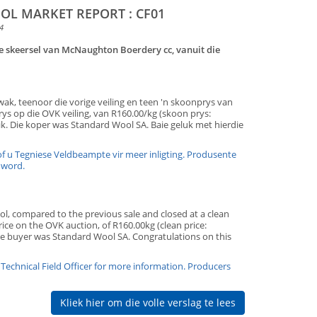
L MARKET REPORT : CF01
4
 die skeersel van McNaughton Boerdery cc, vanuit die
ak, teenoor die vorige veiling en teen 'n skoonprys van
rys op die OVK veiling, van R160.00/kg (skoon prys:
rik. Die koper was Standard Wool SA. Baie geluk met hierdie
of u Tegniese Veldbeampte vir meer inligting. Produsente
 kilogram vesel wat deur OVK bemark word.
l, compared to the previous sale and closed at a clean
ice on the OVK auction, of R160.00kg (clean price:
 The buyer was Standard Wool SA. Congratulations on this
r Technical Field Officer for more information. Producers
Kliek hier om die volle verslag te lees