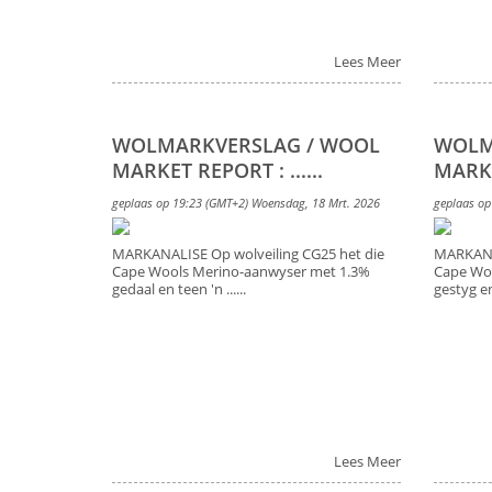
Lees Meer
WOLMARKVERSLAG / WOOL
WOLM
MARKET REPORT : ......
MARKET
geplaas op 19:23 (GMT+2) Woensdag, 18 Mrt. 2026
geplaas op
MARKANALISE Op wolveiling CG25 het die
MARKANAL
Cape Wools Merino-aanwyser met 1.3%
Cape Wo
gedaal en teen 'n ......
gestyg en 
Lees Meer