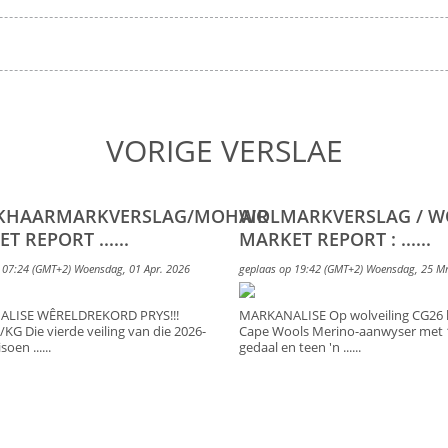
VORIGE VERSLAE
KHAARMARKVERSLAG/MOHAIR
WOLMARKVERSLAG / 
T REPORT ......
MARKET REPORT : ......
 07:24 (GMT+2) Woensdag, 01 Apr. 2026
geplaas op 19:42 (GMT+2) Woensdag, 25 Mr
LISE WÊRELDREKORD PRYS!!!
MARKANALISE Op wolveiling CG26 h
KG Die vierde veiling van die 2026-
Cape Wools Merino-aanwyser met 
oen ......
gedaal en teen 'n ......