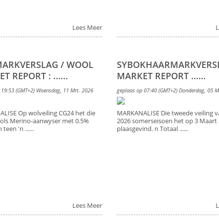
Lees Meer
L
ARKVERSLAG / WOOL
SYBOKHAARMARKVERS
 REPORT : ......
MARKET REPORT ......
 19:53 (GMT+2) Woensdag, 11 Mrt. 2026
geplaas op 07:40 (GMT+2) Donderdag, 05 M
ISE Op wolveiling CG24 het die
MARKANALISE Die tweede veiling v
ols Merino-aanwyser met 0.5%
2026 somerseisoen het op 3 Maart
teen 'n ......
plaasgevind. n Totaal ......
Lees Meer
L