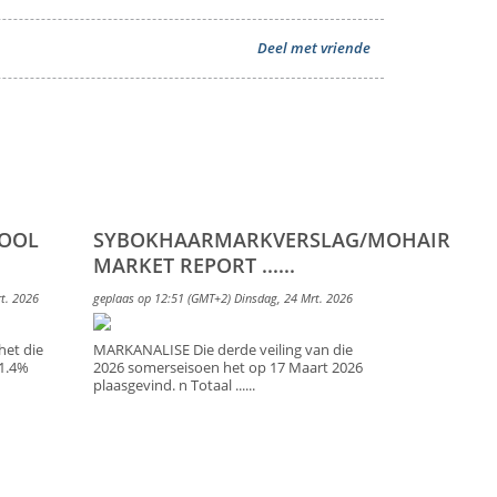
Deel met vriende
WOOL
SYBOKHAARMARKVERSLAG/MOHAIR
MARKET REPORT ......
t. 2026
geplaas op 12:51 (GMT+2) Dinsdag, 24 Mrt. 2026
et die
MARKANALISE Die derde veiling van die
1.4%
2026 somerseisoen het op 17 Maart 2026
plaasgevind. n Totaal ......