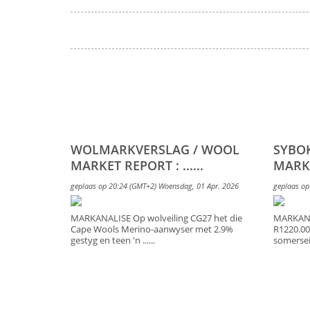
WOLMARKVERSLAG / WOOL
SYBO
MARKET REPORT : ......
MARKE
geplaas op 20:24 (GMT+2) Woensdag, 01 Apr. 2026
geplaas op
MARKANALISE Op wolveiling CG27 het die
MARKANA
Cape Wools Merino-aanwyser met 2.9%
R1220.00/
gestyg en teen 'n ......
somerseis