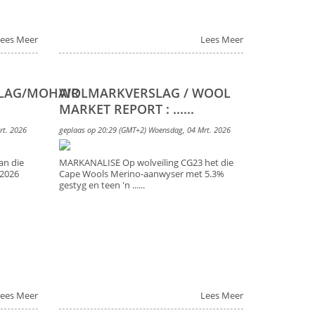
ees Meer
Lees Meer
LAG/MOHAIR
WOLMARKVERSLAG / WOOL
MARKET REPORT : ......
rt. 2026
geplaas op 20:29 (GMT+2) Woensdag, 04 Mrt. 2026
an die
MARKANALISE Op wolveiling CG23 het die
 2026
Cape Wools Merino-aanwyser met 5.3%
gestyg en teen 'n ......
ees Meer
Lees Meer