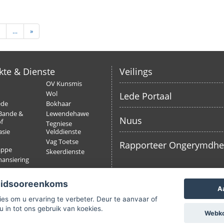
…
»
kte & Dienste
Veilings
OV Kunsmis
Wol
Lede Portaal
ede
Bokhaar
Bande &
Lewendehawe
Nuus
f
Tegniese
sie
Velddienste
Vag Toetse
Rapporteer Ongerymdh
appe
Skeerdienste
nansiering
ing
eidsooreenkoms
A
es om u ervaring te verbeter. Deur te aanvaar of
u in tot ons gebruik van koekies.
Webkoe