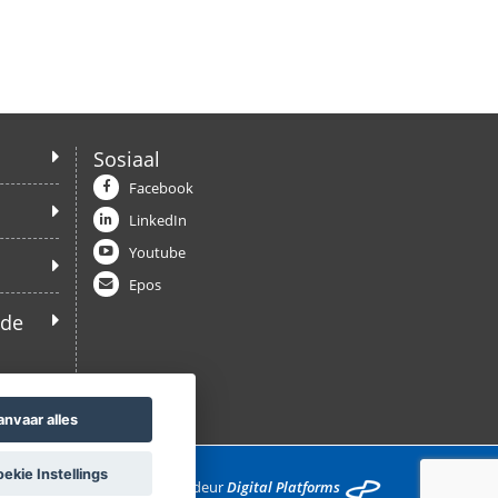
Sosiaal
Facebook
LinkedIn
Youtube
Epos
ede
anvaar alles
kie Instellings
Ontwikkel deur
Digital Platforms