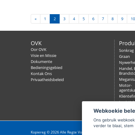
«
1
2
3
4
5
6
7
8
9
10
OVK
Produ
Oor OVK
Sonkrag
Visie en Missie
Graan
Dokumente
Nywerh
Bedieningsgebied
Handel, 
Brandsto
Kontak Ons
Meganisa
Privaatheidsbeleid
Motor-
agentsk
Kliëntefi
Logistiek
Verseker
Webkoekie bel
Ons gebruik webkoeki
verder te blaai, stem 
Kopiereg © 2026 Alle Regte Voorbehou.