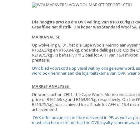
Die hoogste prys op die OVK veiling, van R160.00/kg (sko
Graaff-Reinet distrik. Die koper was Standard Wool SA.
MARKANALISE
Op wolveiling CF01, het die Cape Wools Merino aanwyser me
R162.63/kg en R163.94/kg, onderskeidelik gesluit. Op die O
R219.75/kg), is behaal vir ‘n 2 baal lot AFH van 16.4 mikro
presta
OVK bied voorskotte op vesel wat by ons gelewer word, aso
word ook herinner aan die lojaliteitskema
MARKET ANALYSES
On wool auction CF01, the Cape Wools Merino indicator dec
price of R162.63/kg and R163.94/kg, respectively. On the O
R219.75/kg), was achieved for a 2 bale lot AFH of 16.4 mic
achievemen
OVK offer advances on fibre delivered in PE, as well as pr
must also bear in mind that the OVK loyalty scheme awar