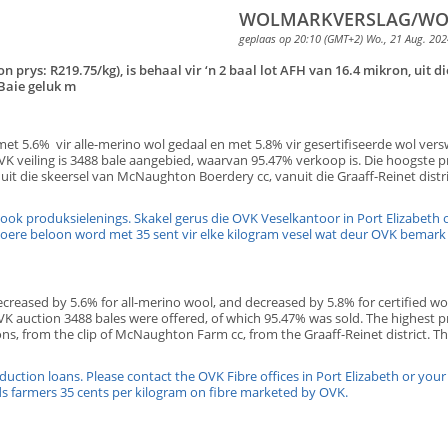
WOLMARKVERSLAG/WOO
geplaas op 20:10 (GMT+2) Wo., 21 Aug. 202
on prys: R219.75/kg), is behaal vir ‘n 2 baal lot AFH van 16.4 mikron, uit
 Baie geluk m
t 5.6% vir alle-merino wol gedaal en met 5.8% vir gesertifiseerde wol versw
VK veiling is 3488 bale aangebied, waarvan 95.47% verkoop is. Die hoogste p
n, uit die skeersel van McNaughton Boerdery cc, vanuit die Graaff-Reinet dist
sie!
ok produksielenings. Skakel gerus die OVK Veselkantoor in Port Elizabeth 
 van OVK, waar boere beloon word met 35 sent vir elke
reased by 5.6% for all-merino wool, and decreased by 5.8% for certified woo
VK auction 3488 bales were offered, of which 95.47% was sold. The highest pr
rons, from the clip of McNaughton Farm cc, from the Graaff-Reinet district.
t!
oduction loans. Please contact the OVK Fibre offices in Port Elizabeth or you
ds farmers 35 cents per kilogram on fibre marketed by OVK.