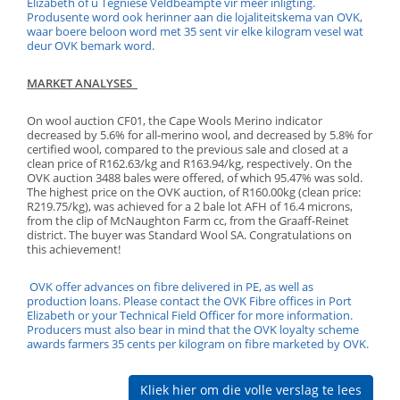
Elizabeth of u Tegniese Veldbeampte vir meer inligting.
Produsente word ook herinner aan die lojaliteitskema van OVK,
waar boere beloon word met 35 sent vir elke kilogram vesel wat
deur OVK bemark word.
MARKET ANALYSES
On wool auction CF01, the Cape Wools Merino indicator
decreased by 5.6% for all-merino wool, and decreased by 5.8% for
certified wool, compared to the previous sale and closed at a
clean price of R162.63/kg and R163.94/kg, respectively. On the
OVK auction 3488 bales were offered, of which 95.47% was sold.
The highest price on the OVK auction, of R160.00kg (clean price:
R219.75/kg), was achieved for a 2 bale lot AFH of 16.4 microns,
from the clip of McNaughton Farm cc, from the Graaff-Reinet
district. The buyer was Standard Wool SA. Congratulations on
this achievement!
OVK offer advances on fibre delivered in PE, as well as
production loans. Please contact the OVK Fibre offices in Port
Elizabeth or your Technical Field Officer for more information.
Producers must also bear in mind that the OVK loyalty scheme
awards farmers 35 cents per kilogram on fibre marketed by OVK.
Kliek hier om die volle verslag te lees