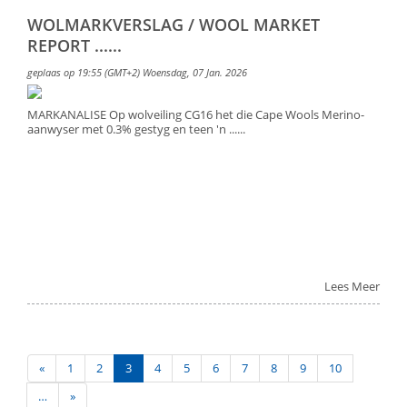
WOLMARKVERSLAG / WOOL MARKET
REPORT ......
geplaas op 19:55 (GMT+2) Woensdag, 07 Jan. 2026
MARKANALISE Op wolveiling CG16 het die Cape Wools Merino-
aanwyser met 0.3% gestyg en teen 'n ......
Lees Meer
«
1
2
3
4
5
6
7
8
9
10
…
»