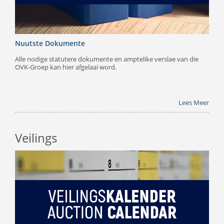
Nuutste Dokumente
Alle nodige statutere dokumente en amptelike verslae van die
OVK-Groep kan hier afgelaai word.
Lees Meer
Veilings