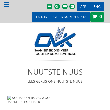
TUIS
AFR
ENG
0
OOR ONS
TEKEN IN
SKEP 'N NUWE REKENING
PRODUKTE & DIENSTE
PROMOSIES & KOMPETISIES
OVK WINKEL
MEDIA
NUUTSTE NUUS
VEILINGS & TENDERS
LOOPBANE
LEES GERUS ONS NUUTSTE NUUS
LEDE
KONTAK ONS