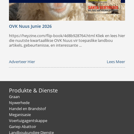
OVK Nuus Junie 2026
https://heyzine.com/flip-book/4d8b928764.html Kliek en lees hier
die nuutste kwartaallikse OVK Nuus vir toepaslike landbou
artikels, gebeurtenisse, en interessante ...
Adverteer Hier
Lees Meer
Produkte & Dienste
Graan
Nywerhede
Handel en Brandstof
Meganisasie
Voertuigagentskappe
Gariep Abattoir
Landboukundige Dienste