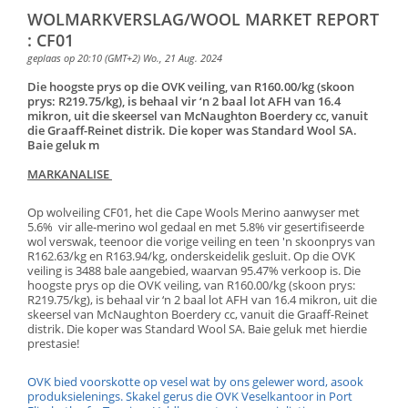
WOLMARKVERSLAG/WOOL MARKET REPORT
: CF01
geplaas op 20:10 (GMT+2) Wo., 21 Aug. 2024
Die hoogste prys op die OVK veiling, van R160.00/kg (skoon
prys: R219.75/kg), is behaal vir ‘n 2 baal lot AFH van 16.4
mikron, uit die skeersel van McNaughton Boerdery cc, vanuit
die Graaff-Reinet distrik. Die koper was Standard Wool SA.
Baie geluk m
MARKANALISE
Op wolveiling CF01, het die Cape Wools Merino aanwyser met
5.6% vir alle-merino wol gedaal en met 5.8% vir gesertifiseerde
wol verswak, teenoor die vorige veiling en teen 'n skoonprys van
R162.63/kg en R163.94/kg, onderskeidelik gesluit. Op die OVK
veiling is 3488 bale aangebied, waarvan 95.47% verkoop is. Die
hoogste prys op die OVK veiling, van R160.00/kg (skoon prys:
R219.75/kg), is behaal vir ‘n 2 baal lot AFH van 16.4 mikron, uit die
skeersel van McNaughton Boerdery cc, vanuit die Graaff-Reinet
distrik. Die koper was Standard Wool SA. Baie geluk met hierdie
prestasie!
OVK bied voorskotte op vesel wat by ons gelewer word, asook
produksielenings. Skakel gerus die OVK Veselkantoor in Port