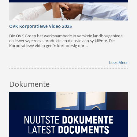
OVK Korporatiewe Video 2025
Die OVK Groep het werksaamhede in verskeie landbougebiede
en lewer wye reeks produkte en dienste aan sy kliënte. Die
Korporatiewe video gee ‘n kort oorsig oor ...
Lees Meer
Dokumente